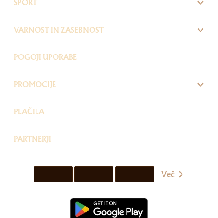
ŠPORT
VARNOST IN ZASEBNOST
POGOJI UPORABE
PROMOCIJE
PLAČILA
PARTNERJI
Več