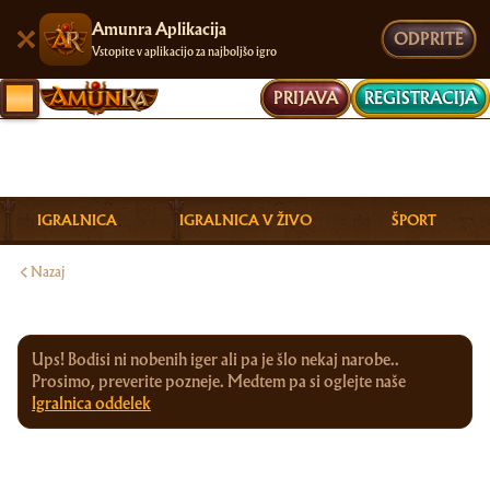
Amunra Aplikacija
ODPRITE
Vstopite v aplikacijo za najboljšo igro
PRIJAVA
REGISTRACIJA
IGRALNICA
IGRALNICA V ŽIVO
ŠPORT
Nazaj
Ups! Bodisi ni nobenih iger ali pa je šlo nekaj narobe..
Prosimo, preverite pozneje. Medtem pa si oglejte naše
Igralnica oddelek