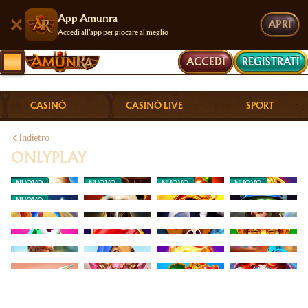
App Amunra
APRI
Accedi all'app per giocare al meglio
ACCEDI
REGISTRATI
CASINÒ
CASINÒ LIVE
SPORT
Indietro
ONLYPLAY
NUOVO
NUOVO
NUOVO
NUOVO
NUOVO