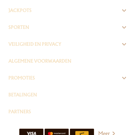
JACKPOTS
SPORTEN
VEILIGHEID EN PRIVACY
ALGEMENE VOORWAARDEN
PROMOTIES
BETALINGEN
PARTNERS
Meer