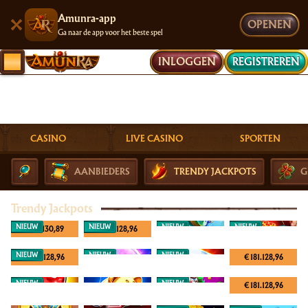
Amunra-app
OPENEN
Ga naar de app voor het beste spel
INLOGGEN
REGISTREREN
CASINO
LIVE CASINO
SPORTEN
AANBIEDERS
TRENDY JACKPOTS
G
Trendy Jackpots
NIEUW
NIEUW
NIEUW
NIEUW
€ 10.130,89
€ 181.128,96
NIEUW
NIEUW
NIEUW
€ 181.128,96
€ 181.128,96
NIEUW
NIEUW
€ 181.128,96