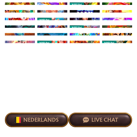
NIEUW
NIEUW
NIEUW
NIEUW
NIEUW
NEDERLANDS
LIVE CHAT