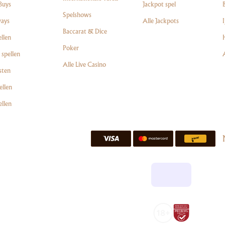
Buys
Jackpot spel
Spelshows
ays
Alle Jackpots
Baccarat & Dice
ellen
Poker
 spellen
Alle Live Casino
sten
ellen
ellen