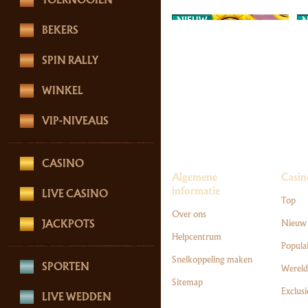
TOERNOOIEN
NIEUW
N
BEKERS
SPIN RALLY
WINKEL
VIP-NIVEAUS
CASINO
Algemene
Casin
informatie
LIVE CASINO
Top
Over ons
JACKPOTS
Nieuw
Helpcentrum
Popula
Snelkoppeling maken
SPORTEN
Werel
Sitemap
Exclusi
LIVE WEDDEN