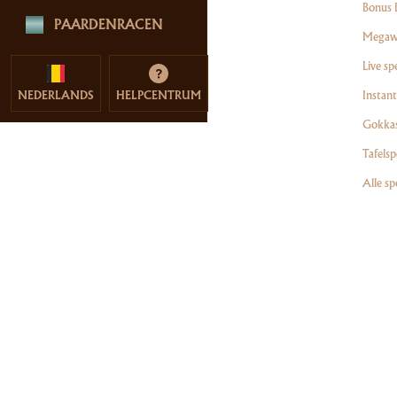
Bonus 
PAARDENRACEN
Megaw
Betalingen
Live sp
Partners
NEDERLANDS
HELPCENTRUM
Instant
Gokka
Tafelsp
Alle sp