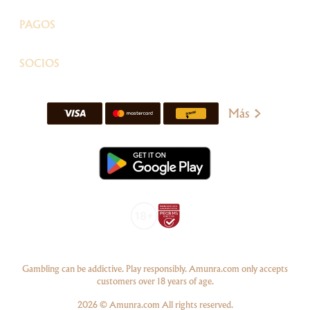
PAGOS
SOCIOS
Más
Gambling can be addictive. Play responsibly. Amunra.com only accepts
customers over 18 years of age.
2026 © Amunra.com All rights reserved.