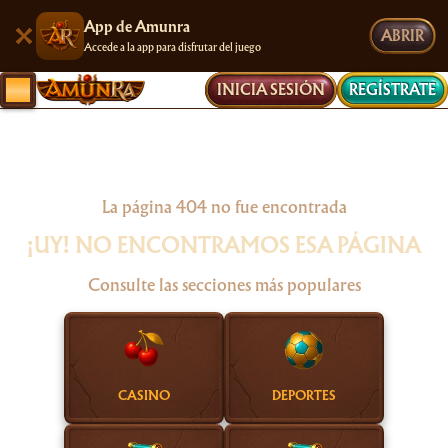
App de Amunra
ABRIR
Accede a la app para disfrutar del juego
INICIA SESIÓN
REGÍSTRATE
La página 404 no fue encontrada
¡UY! NO ENCONTRAMOS ESA PÁGINA
Consulte las secciones más populares
CASINO
DEPORTES