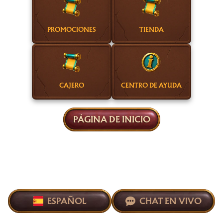
PROMOCIONES
TIENDA
CAJERO
CENTRO DE AYUDA
PÁGINA DE INICIO
ESPAÑOL
CHAT EN VIVO