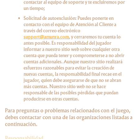
contactar al equipo de soporte y te excluiremos por
un tiempo;
Solicitud de autoexclusión: Puedes ponerte en
contacto con el equipo de Atención al Cliente a
través del correo electrónico
support@amunra.com
, y cerraremos tu cuenta lo
antes posible. Es responsabilidad del jugador
informar a nuestro sitio web sobre cualquier otra
cuenta que pueda tener y comprometerse a no abrir
cuentas adicionales. Aunque nuestro sitio realizará
esfuerzos razonables para evitar la creación de
nuevas cuentas, la responsabilidad final recae en el
jugador, quien debe asegurarse de que no se abran
más cuentas. Nuestro sitio web no se hace
responsable de las posibles pérdidas que puedan
producirse en otras cuentas.
Para preguntas o problemas relacionados con el juego,
debes contactar con una de las organizaciones listadas a
continuación.
Responsabilidad