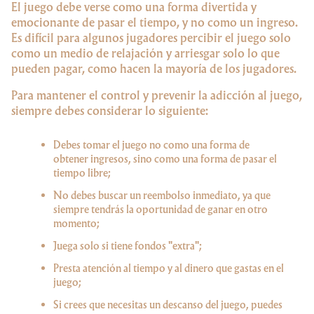
El juego debe verse como una forma divertida y
emocionante de pasar el tiempo, y no como un ingreso.
Es difícil para algunos jugadores percibir el juego solo
como un medio de relajación y arriesgar solo lo que
pueden pagar, como hacen la mayoría de los jugadores.
Para mantener el control y prevenir la adicción al juego,
siempre debes considerar lo siguiente:
Debes tomar el juego no como una forma de
obtener ingresos, sino como una forma de pasar el
tiempo libre;
No debes buscar un reembolso inmediato, ya que
siempre tendrás la oportunidad de ganar en otro
momento;
Juega solo si tiene fondos "extra";
Presta atención al tiempo y al dinero que gastas en el
juego;
Si crees que necesitas un descanso del juego, puedes