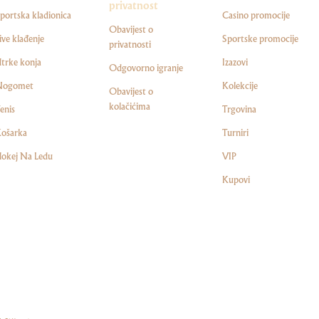
privatnost
portska kladionica
Casino promocije
Obavijest o
ive klađenje
Sportske promocije
privatnosti
trke konja
Izazovi
Odgovorno igranje
Nogomet
Kolekcije
Obavijest o
kolačićima
enis
Trgovina
ošarka
Turniri
okej Na Ledu
VIP
Odredbe i Uvjeti
Kupovi