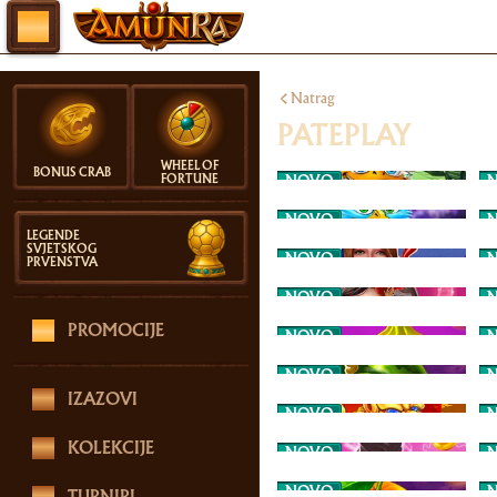
Natrag
PATEPLAY
WHEEL OF
BONUS CRAB
FORTUNE
NOVO
NOVO
LEGENDE
SVJETSKOG
NOVO
PRVENSTVA
NOVO
PROMOCIJE
NOVO
NOVO
IZAZOVI
NOVO
KOLEKCIJE
NOVO
NOVO