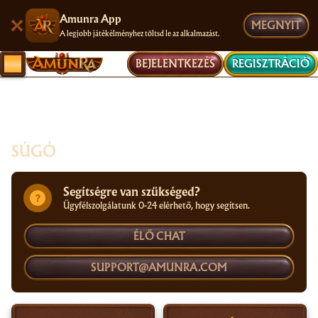
Amunra App
MEGNYIT
A legjobb játékélményhez töltsd le az alkalmazást.
BEJELENTKEZÉS
REGISZTRÁCIÓ
SÚGÓ
Segítségre van szükséged?
Ügyfélszolgálatunk 0-24 elérhető, hogy segítsen.
ÉLŐ CHAT
SUPPORT@AMUNRA.COM