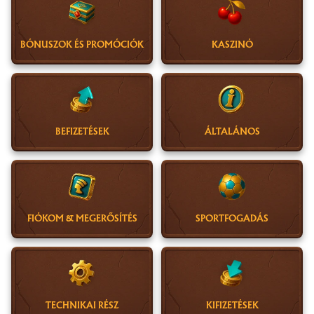
BÓNUSZOK ÉS PROMÓCIÓK
KASZINÓ
BEFIZETÉSEK
ÁLTALÁNOS
FIÓKOM & MEGERŐSÍTÉS
SPORTFOGADÁS
TECHNIKAI RÉSZ
KIFIZETÉSEK