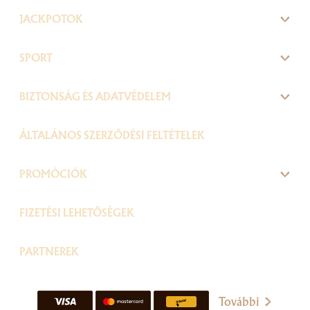
JACKPOTOK
SPORT
BIZTONSÁG ÉS ADATVÉDELEM
ÁLTALÁNOS SZERZŐDÉSI FELTÉTELEK
PROMÓCIÓK
FIZETÉSI LEHETŐSÉGEK
PARTNEREK
További