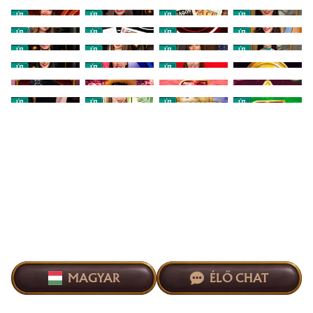
ÚJ
ÚJ
ÚJ
ÚJ
ÚJ
ÚJ
ÚJ
ÚJ
ÚJ
ÚJ
ÚJ
ÚJ
ÚJ
ÚJ
ÚJ
ÚJ
ÚJ
ÚJ
ÚJ
MAGYAR
ÉLŐ CHAT