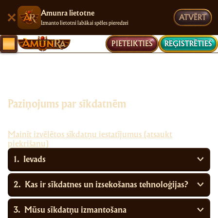
Amunra lietotne
ATVĒRT
Izmanto lietotni labākai spēles pieredzei
PIETEIKTIES
REĢISTRĒTIES
Paziņojums par sīkdatnēm
Mainīt izvēlētos sīkdatņu iestatījumus (atsaukt
piekrišanu)
Ievads
Kas ir sīkdatnes un izsekošanas tehnoloģijas?
Mūsu sīkdatņu izmantošana