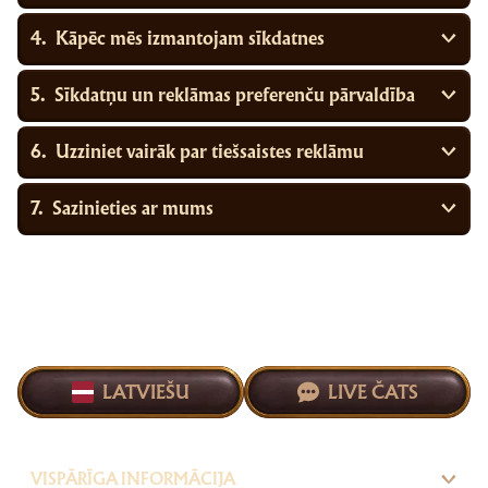
Kāpēc mēs izmantojam sīkdatnes
Sīkdatņu un reklāmas preferenču pārvaldība
Uzziniet vairāk par tiešsaistes reklāmu
Sazinieties ar mums
LATVIEŠU
LIVE ČATS
VISPĀRĪGA INFORMĀCIJA