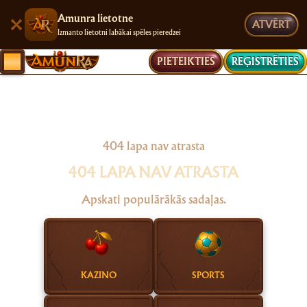
Amunra lietotne
ATVĒRT
Izmanto lietotni labākai spēles pieredzei
PIETEIKTIES
REĢISTRĒTIES
404 lapa nav atrasta
404 LAPA NAV ATRASTA
Apskati populārākās sadaļas.
KAZINO
SPORTS