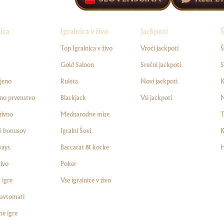
ica
Igralnica v živo
Jackpoti
Top Igralnica v živo
Vroči jackpoti
Š
Gold Saloon
Srečni jackpoti
S
ljeno
Ruleta
Novi jackpoti
K
no prvenstvo
Blackjack
Vsi jackpoti
zivno
Mednarodne mize
T
i bonusov
Igralni Šovi
K
ays
Baccarat & kocke
H
živo
Poker
 igre
Vse igralnice v živo
 avtomati
e igre