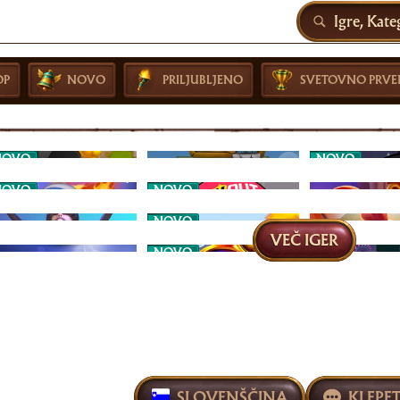
Igre, Kat
OP
NOVO
PRILJUBLJENO
SVETOVNO PRV
NOVO
NOVO
NOVO
NOVO
NOVO
VEČ IGER
NOVO
SLOVENŠČINA
KLEPET