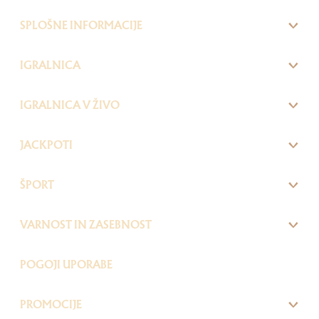
SPLOŠNE INFORMACIJE
IGRALNICA
IGRALNICA V ŽIVO
JACKPOTI
ŠPORT
VARNOST IN ZASEBNOST
POGOJI UPORABE
PROMOCIJE