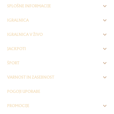
SPLOŠNE INFORMACIJE
IGRALNICA
IGRALNICA V ŽIVO
JACKPOTI
ŠPORT
VARNOST IN ZASEBNOST
POGOJI UPORABE
PROMOCIJE