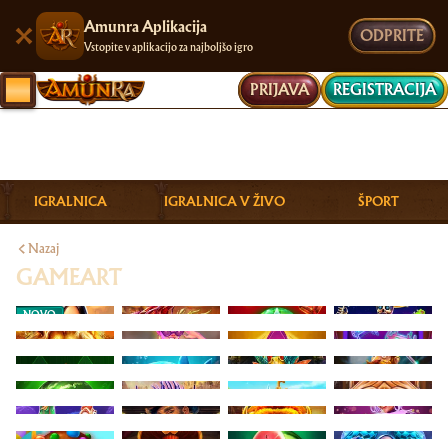
Amunra Aplikacija
ODPRITE
Vstopite v aplikacijo za najboljšo igro
PRIJAVA
REGISTRACIJA
IGRALNICA
IGRALNICA V ŽIVO
ŠPORT
Nazaj
GAMEART
NOVO