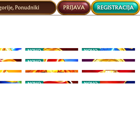
egorije, Ponudniki
PRIJAVA
REGISTRACIJA
NOVO
NOVO
NOVO
NOVO
NOVO