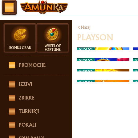
Nazaj
PLAYSON
WHEEL OF
BONUS CRAB
FORTUNE
NOVO
NOVO
PROMOCIJE
NOVO
NOVO
IZZIVI
ZBIRKE
TURNIRJI
POKALI