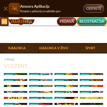
Amunra Aplikacija
ODPRITE
Vstopite v aplikacijo za najboljšo igro
PRIJAVA
REGISTRACIJA
IGRALNICA
IGRALNICA V ŽIVO
ŠPORT
Nazaj
VOLTENT
NOVO
NOVO
NOVO
NOVO
NOVO
NOVO
NOVO
NOVO
NOVO
NOVO
NOVO
NOVO
NOVO
NOVO
NOVO
NOVO
NOVO
NOVO