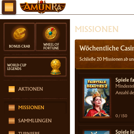
MISSIONEN
WHEEL OF
Wöchentliche Casi
BONUS CRAB
FORTUNE
Schließe 20 Missionen ab un
WORLD CUP
LEGENDS
Spiele f
Mindestei
AKTIONEN
Anzahl de
MISSIONEN
0
/ 150
SAMMLUNGEN
Spiele l