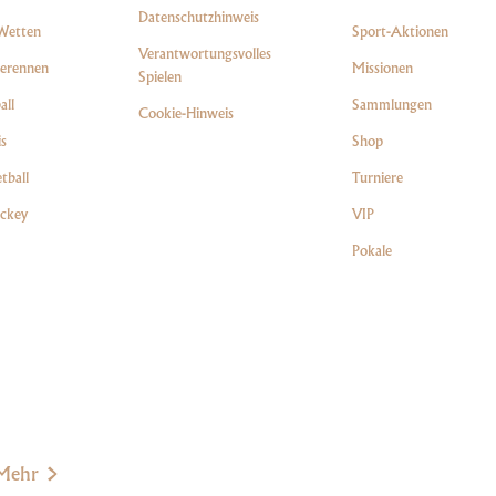
Datenschutzhinweis
-Wetten
Sport-Aktionen
Verantwortungsvolles
derennen
Missionen
Spielen
all
Sammlungen
Cookie-Hinweis
s
Shop
tball
Turniere
ockey
VIP
Allgemeine
Geschäftsbedingungen
Pokale
Mehr