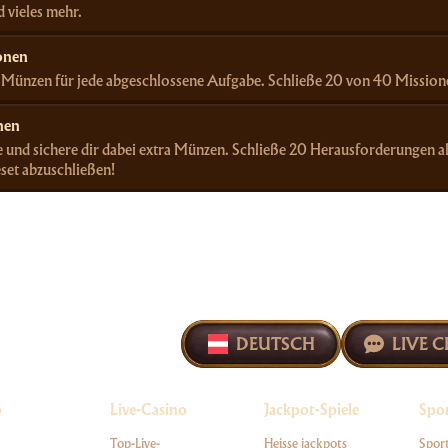
d vieles mehr.
onen
Münzen für jede abgeschlossene Aufgabe. Schließe 20 von 40 Missione
nen
le und sichere dir dabei extra Münzen. Schließe 20 Herausforderungen a
set abzuschließen!
DEUTSCH
LIVE 
o
Live-Casino
Jackpot-Spiele
Spo
Top-Live-
Heisse jackpots
Spor