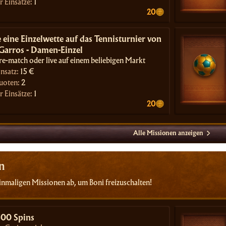
r Einsätze:
1
20
e eine Einzelwette auf das Tennisturnier von
Garros - Damen-Einzel
re-match oder live auf einem beliebigen Markt
nsatz:
15 €
uoten:
2
r Einsätze:
1
20
Alle Missionen anzeigen
n
inmaligen Missionen ab, um Boni freizuschalten!
00 Spins