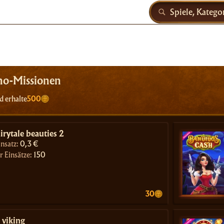
Spiele, Katego
no-Missionen
d erhalte
500
airytale beauties 2
nsatz:
0,3 €
r Einsätze:
150
30
e viking