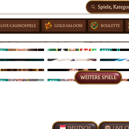
Spiele, Katego
-LIVE-CASINOSPIELE
GOLD SALOON
ROULETTE
EU
NEU
WEITERE SPIELE
EU
NEU
NEU
DEUTSCH
LIVE 