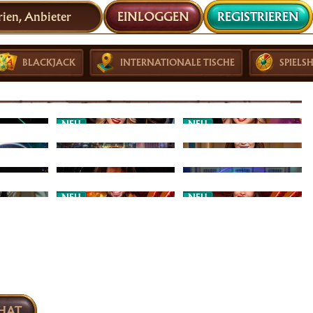
rien, Anbieter
EINLOGGEN
REGISTRIEREN
BLACKJACK
INTERNATIONALE TISCHE
SPIELS
NEU
NEU
NEU
NEU
CHAT