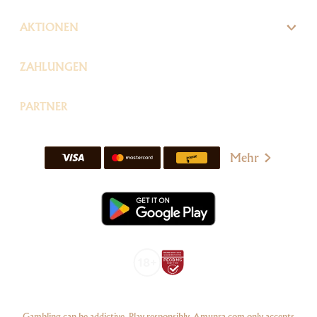
AKTIONEN
ZAHLUNGEN
PARTNER
Mehr
Gambling can be addictive. Play responsibly. Amunra.com only accepts