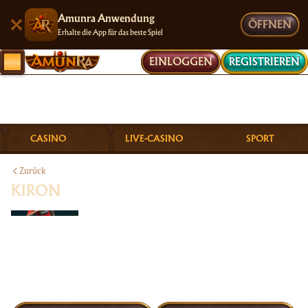
Amunra Anwendung
ÖFFNEN
Erhalte die App für das beste Spiel
EINLOGGEN
REGISTRIEREN
CASINO
LIVE-CASINO
SPORT
Zurück
KIRON