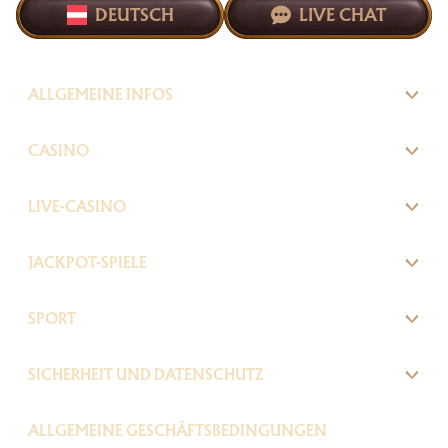
DEUTSCH
LIVE CHAT
ALLGEMEINE INFOS
CASINO
LIVE-CASINO
JACKPOT-SPIELE
SPORT
SICHERHEIT UND DATENSCHUTZ
ALLGEMEINE GESCHÄFTSBEDINGUNGEN