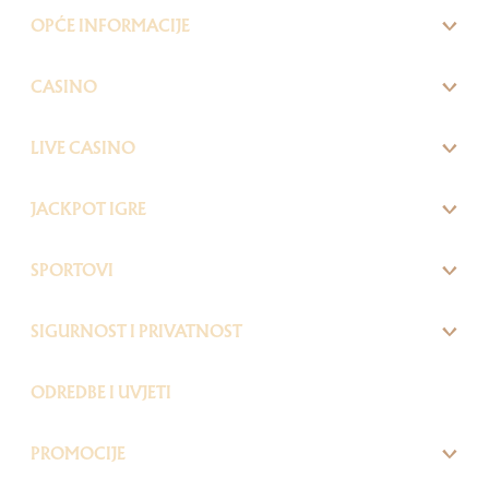
OPĆE INFORMACIJE
CASINO
LIVE CASINO
JACKPOT IGRE
SPORTOVI
SIGURNOST I PRIVATNOST
ODREDBE I UVJETI
PROMOCIJE