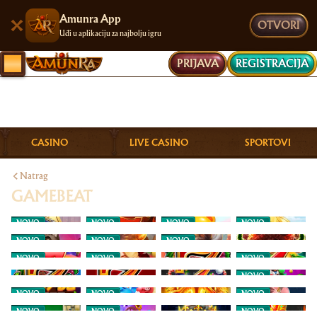
Amunra App
OTVORI
Uđi u aplikaciju za najbolju igru
PRIJAVA
REGISTRACIJA
CASINO
LIVE CASINO
SPORTOVI
Natrag
GAMEBEAT
NOVO
NOVO
NOVO
NOVO
NOVO
NOVO
NOVO
NOVO
NOVO
NOVO
NOVO
NOVO
NOVO
NOVO
NOVO
NOVO
NOVO