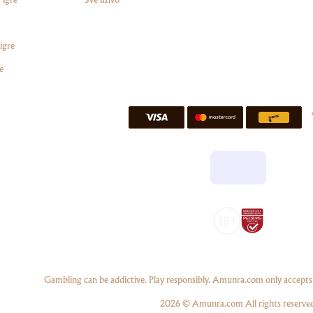
igre
e
Gambling can be addictive. Play responsibly. Amunra.com only accepts 
2026 © Amunra.com All rights reserved