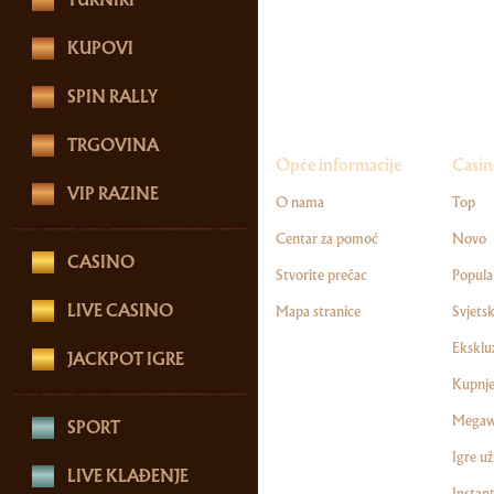
TURNIRI
KUPOVI
SPIN RALLY
TRGOVINA
Opće informacije
Casi
VIP RAZINE
O nama
Top
Centar za pomoć
Novo
CASINO
Stvorite prečac
Popula
LIVE CASINO
Mapa stranice
Svjets
Eksklu
JACKPOT IGRE
Kupnje
Megaw
SPORT
Plaćanje
Igre už
LIVE KLAĐENJE
Partneri
Instant