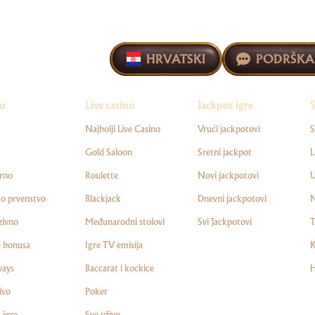
HRVATSKI
PODRŠKA
no
Live casino
Jackpot igre
Najbolji Live Casino
Vrući jackpotovi
S
Gold Saloon
Sretni jackpot
L
rno
Roulette
Novi jackpotovi
U
ko prvenstvo
Blackjack
Dnevni jackpotovi
zivno
Međunarodni stolovi
Svi Jackpotovi
T
 bonusa
Igre TV emisija
K
ays
Baccarat i kockice
H
ivo
Poker
 igre
Sve uživo