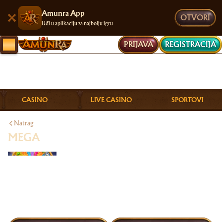
Amunra App
OTVORI
Uđi u aplikaciju za najbolju igru
PRIJAVA
REGISTRACIJA
CASINO
LIVE CASINO
SPORTOVI
Natrag
MEGA