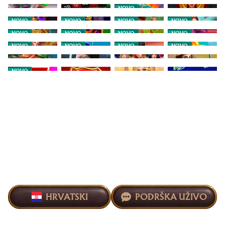
NOVO
NOVO
NOVO
NOVO
NOVO
NOVO
NOVO
NOVO
NOVO
NOVO
NOVO
NOVO
NOVO
NOVO
HRVATSKI
PODRŠKA UŽIVO