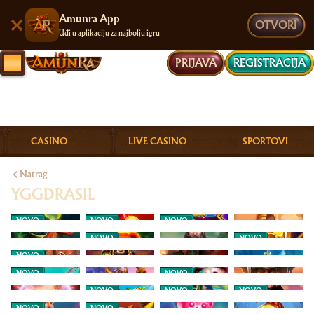
Amunra App
OTVORI
Uđi u aplikaciju za najbolju igru
PRIJAVA
REGISTRACIJA
CASINO
LIVE CASINO
SPORTOVI
Natrag
YGGDRASIL
NOVO
NOVO
NOVO
NOVO
NOVO
NOVO
NOVO
NOVO
NOVO
NOVO
NOVO
NOVO
NOVO