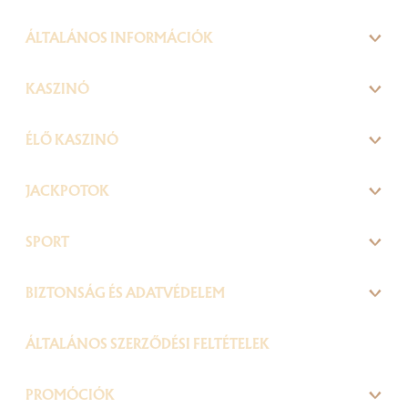
ÁLTALÁNOS INFORMÁCIÓK
KASZINÓ
ÉLŐ KASZINÓ
JACKPOTOK
SPORT
BIZTONSÁG ÉS ADATVÉDELEM
ÁLTALÁNOS SZERZŐDÉSI FELTÉTELEK
PROMÓCIÓK