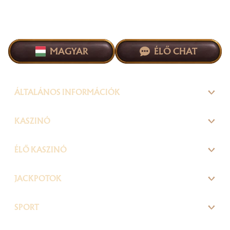
MAGYAR
ÉLŐ CHAT
ÁLTALÁNOS INFORMÁCIÓK
KASZINÓ
ÉLŐ KASZINÓ
JACKPOTOK
SPORT