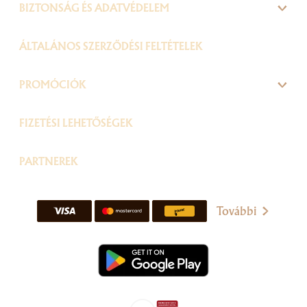
BIZTONSÁG ÉS ADATVÉDELEM
ÁLTALÁNOS SZERZŐDÉSI FELTÉTELEK
PROMÓCIÓK
FIZETÉSI LEHETŐSÉGEK
PARTNEREK
További