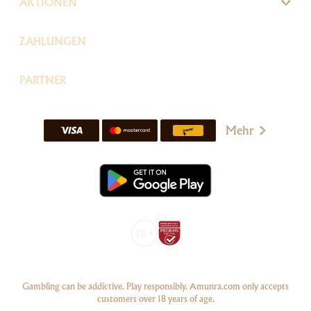
AKTIONEN
ZAHLUNGEN
PARTNER
Mehr
Gambling can be addictive. Play responsibly. Amunra.com only accepts
customers over 18 years of age.