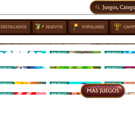
Juegos, Catego
DESTACADOS
NUEVOS
POPULARES
CAMP
NUEVO
NUEVO
NUEVO
NUEVO
NUEVO
NUEVO
NUEVO
MÁS JUEGOS
NUEVO
NUEVO