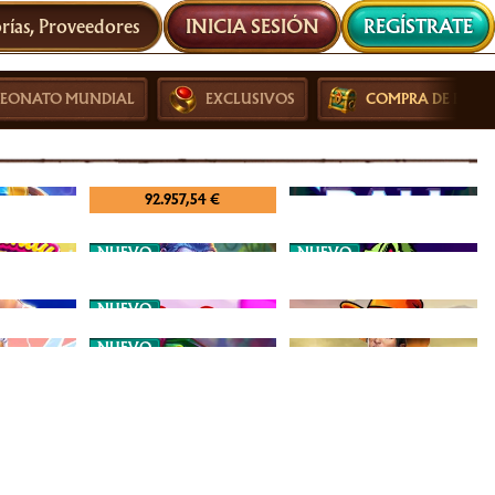
rías, Proveedores
INICIA SESIÓN
REGÍSTRATE
EONATO MUNDIAL
EXCLUSIVOS
COMPRA DE BON
92.957,54 €
NUEVO
NUEVO
NUEVO
NUEVO