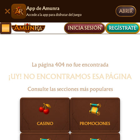
App de Amunra
ABRIR
Accede a la app para disfrutar del juego
INICIA SESIÓN
REGÍSTRATE
La página 404 no fue encontrada
¡UY! NO ENCONTRAMOS ESA PÁGINA
Consulte las secciones más populares
CASINO
PROMOCIONES