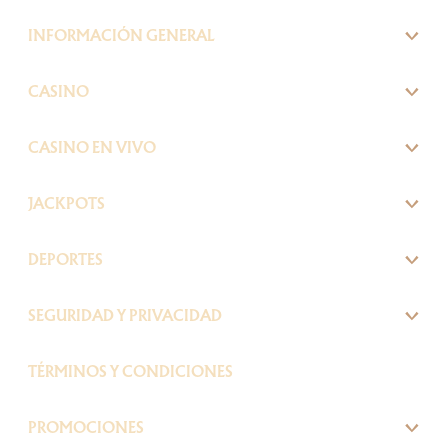
INFORMACIÓN GENERAL
CASINO
CASINO EN VIVO
JACKPOTS
DEPORTES
SEGURIDAD Y PRIVACIDAD
TÉRMINOS Y CONDICIONES
PROMOCIONES